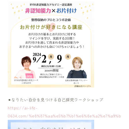
⚫︎なりたい自分を見つける自己探究ワークショップ
https://ai-life-
0634.com/%e8%87%aa%e5%b7%b1%e6%8e%a2%e7%a9%b6%