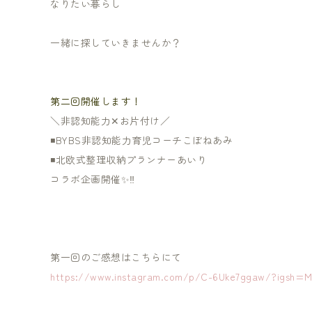
なりたい暮らし
一緒に探していきませんか？
第二回開催します！
＼非認知能力✕お片付け／
◾️BYBS非認知能力育児コーチこぼねあみ
◾️北欧式整理収納プランナーあいり
コラボ企画開催✨‼︎
第一回のご感想はこちらにて
https://www.instagram.com/p/C-6Uke7ggaw/?igsh