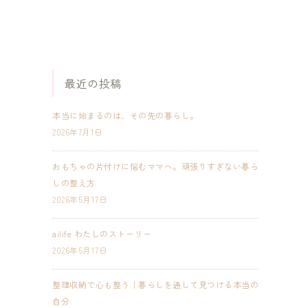
最近の投稿
本当に始まるのは、その先の暮らし。
2026年7月1日
おもちゃの片付けに悩むママへ。頑張りすぎない暮ら
しの整え方
2026年5月17日
ailife わたしのストーリー
2026年5月17日
整理収納で心も整う｜暮らしを通して見つける本当の
自分