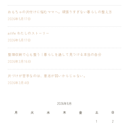
おもちゃの片付けに悩むママへ。頑張りすぎない暮らしの整え方
2026年5月17日
ailife わたしのストーリー
2026年5月17日
整理収納で心も整う｜暮らしを通して見つける本当の自分
2026年3月16日
片づけが苦手なのは、意志が弱いからじゃない。
2026年3月4日
2026年8月
月
火
水
木
金
土
日
1
2